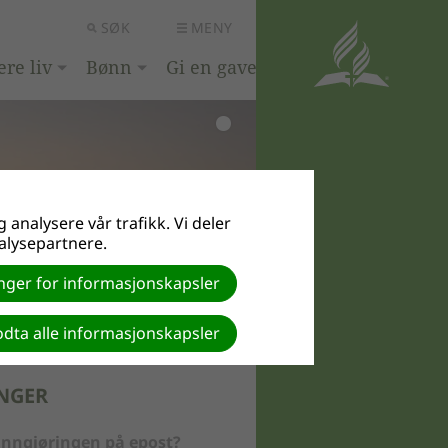
SØK
MENY
ere liv
Bønn
Gi en gave
 analysere vår trafikk. Vi deler
alysepartnere.
linger for informasjonskapsler
dta alle informasjonskapsler
NGER
nngjøringen på epost?