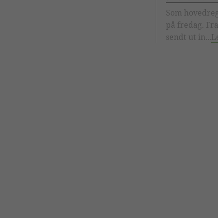
Som hovedreg
på fredag. Fra
sendt ut in...
L