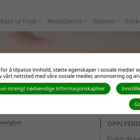
Barn og Unge
Menighetsliv
Nyheter
Frisk
or å tilpasse innhold, støtte egenskaper i sosiale medier og
 vårt nettsted med våre sosiale medier, annonsering og an
un strengt nødvendige informasjonskaplser
Innstil
Go
menighet
OPPLYSNI
Ønsker du ku