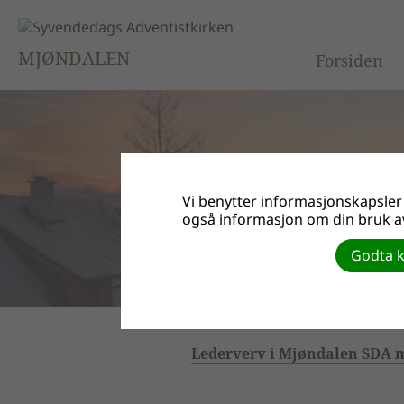
MJØNDALEN
Forsiden
Vi benytter informasjonskapsler f
også informasjon om din bruk av
Godta k
Lederverv i Mjøndalen SDA 