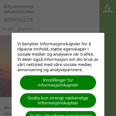
MJØNDALEN
SØK
MENY
Vi benytter informasjonskapsler for å
tilpasse innhold, støtte egenskaper i
sosiale medier og analysere vår trafikk.
Vi deler også informasjon om din bruk av
vårt nettsted med våre sosiale medier,
annonsering og analysepartnere.
Innstillinger for
informasjonskapsler
Godta kun strengt nødvendige
informasjonskaplser
Hver tirsdag kl 19.00 samles en gruppe
mosjonister i gymnastikksalen på Rosendal skole.
Godta alle informasjonskapsler