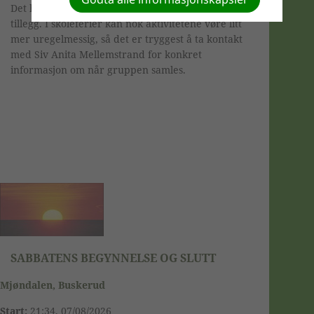
Det hender også at de samles på andre dager i
tillegg. I skoleferier kan nok aktivitetene vøre litt
mer uregelmessig, så det er tryggest å ta kontakt
med Siv Anita Mellemstrand for konkret
informasjon om når gruppen samles.
SABBATENS BEGYNNELSE OG SLUTT
Mjøndalen, Buskerud
Start:
21:34, 07/08/2026