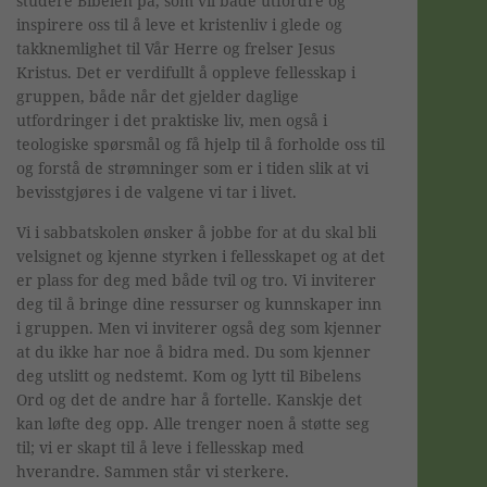
studere Bibelen på, som vil både utfordre og
inspirere oss til å leve et kristenliv i glede og
takknemlighet til Vår Herre og frelser Jesus
Kristus. Det er verdifullt å oppleve fellesskap i
gruppen, både når det gjelder daglige
utfordringer i det praktiske liv, men også i
teologiske spørsmål og få hjelp til å forholde oss til
og forstå de strømninger som er i tiden slik at vi
bevisstgjøres i de valgene vi tar i livet.
Vi i sabbatskolen ønsker å jobbe for at du skal bli
velsignet og kjenne styrken i fellesskapet og at det
er plass for deg med både tvil og tro. Vi inviterer
deg til å bringe dine ressurser og kunnskaper inn
i gruppen. Men vi inviterer også deg som kjenner
at du ikke har noe å bidra med. Du som kjenner
deg utslitt og nedstemt. Kom og lytt til Bibelens
Ord og det de andre har å fortelle. Kanskje det
kan løfte deg opp. Alle trenger noen å støtte seg
til; vi er skapt til å leve i fellesskap med
hverandre. Sammen står vi sterkere.