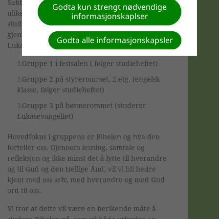
Sabbatskolen er inndelt i grupper. Vi har i dag
Godta kun strengt nødvendige
ulike grupper hvor noen grupper følger
informasjonskaplser
studieheftet "Bibelstudier" med ulike temaer
gjennom året. En gruppe studerer
Godta alle informasjonskapsler
Lukasevangeliet kapittel for kapittel.
Gruppe 1 i festsalen ( følger studieheftet)
Gruppe 2 på styrerommet, 2.etg. (engelsk
klasse, følger studieheftet)
Gruppe 3 på bønnerommet (studerer
Lukasevangeliet)
Hovedfokus i gruppene er Bibelen og hva den
forteller oss. Gjennom lesning, samtale og
refleksjon og ikke minst det å lytte til hverandre
og til Gud og den Hellige Ånd, vil vi bli bedre
kjent med oss selv, med hverandre og med Gud
ord til oss.
Vi tror at dette vil være en berikende måte å